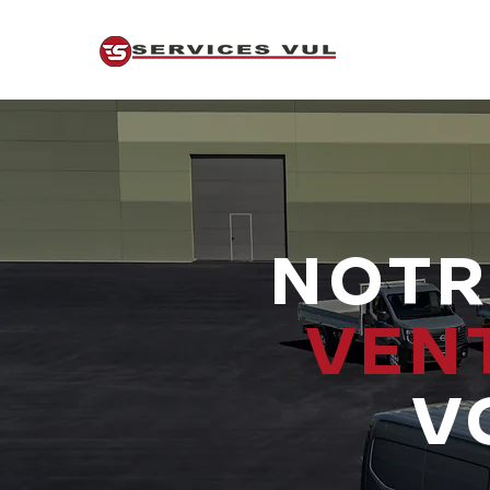
ACCUEIL
ON RE
NOTR
VEN
V