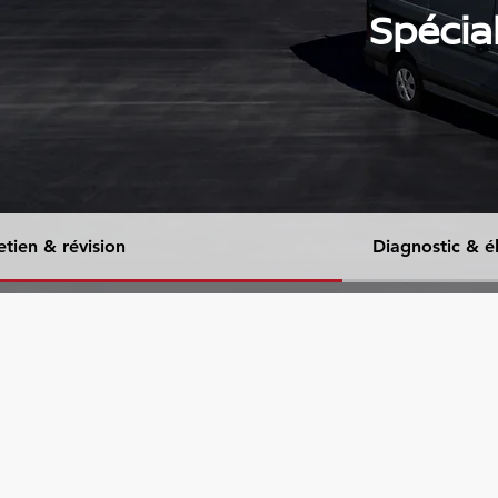
Spécia
etien & révision
Diagnostic & é