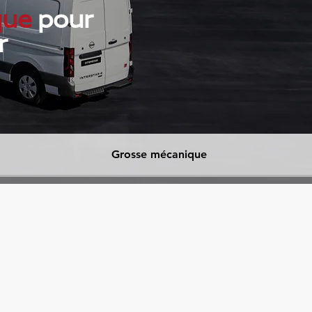
que
pour
r
Grosse mécanique