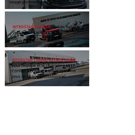
usage professionnel serein.
INTERSTAR CHASSIS
, solide, fiable,
prêt à être carrossé.
INTERSTAR CABINE APPROFONDIE
,
pour l’équipe et le chargement.
Confort à bord et espace optimisé
pour un usage professionnel.
DEMANDER UN DEVIS
Le sur-mesure au service de
votre métier