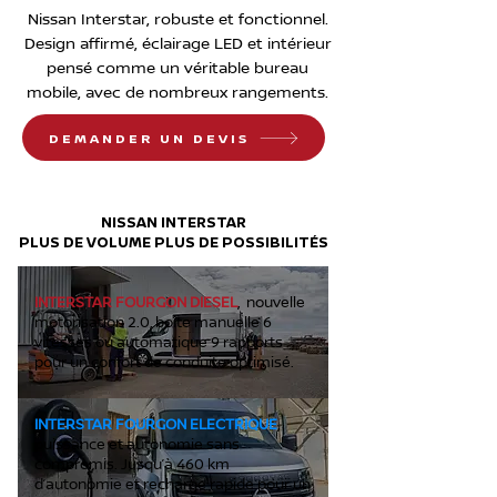
Nissan Interstar, robuste et fonctionnel.
Design affirmé, éclairage LED et intérieur
pensé comme un véritable bureau
mobile, avec de nombreux rangements.
DEMANDER UN DEVIS
NISSAN INTERSTAR
PLUS DE VOLUME PLUS DE POSSIBILITÉS
INTERSTAR FOURGON DIESEL
, nouvelle
motorisation 2.0, boîte manuelle 6
vitesses ou automatique 9 rapports
pour un confort de conduite optimisé.
INTERSTAR FOURGON ELECTRIQUE
,
puissance et autonomie sans
compromis. Jusqu’à 460 km
d’autonomie et recharge rapide pour un